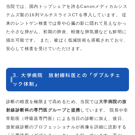
当院では、国内トップシェアを誇るCanonメディカルシス
テムズ製の16列マルチスライスCTを導入しています。 従
来のレントゲン検査では骨や心臓の影に隠れて見えなかっ
た小さな肺がん、初期の肺炎、軽微な肺気腫なども鮮明に
描出可能です。 また、被ばく低減技術も搭載されており、
安心して検査を受けていただけます。
3. 大学病院 放射線科医との「ダブルチェ
ック体制」
診断の精度を極限まで高めるため、当院では
大学病院の放
射線診断科の専門医グループと提携
しています。 院長や非
常勤医（呼吸器専門医）による当日の診断に加え、後日、
放射線診断のプロフェッショナルが画像を詳細に読影する