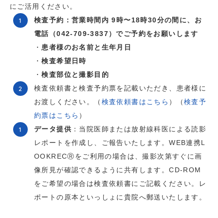
にご活用ください。
検査予約：営業時間内 9時〜18時30分の間に、お
電話（042-709-3837）でご予約をお願いします
・
患者様のお名前と生年月日
・
検査希望日時
・
検査部位と撮影目的
検査依頼書と検査予約票を記載いただき、患者様に
お渡しください。（
検査依頼書はこちら
）（
検査予
約票はこちら
）
データ提供
：当院医師または放射線科医による読影
レポートを作成し、ご報告いたします。WEB連携L
OOKRECⓇをご利用の場合は、撮影次第すぐに画
像所見が確認できるように共有します。CD-ROM
をご希望の場合は検査依頼書にご記載ください。レ
ポートの原本といっしょに貴院へ郵送いたします。