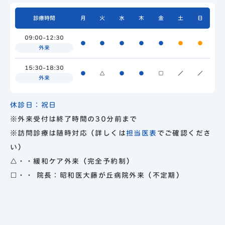
診療時間
月
火
水
木
金
土
日
09:00-12:30
●
●
●
●
●
●
●
外来
15:30-18:30
●
△
●
●
□
／
／
外来
休診日：祝日
※外来受付は終了時間の30分前まで
※訪問診療は随時対応（詳しくは
担当医表
でご確認くださ
い）
△・・緩和ケア外来（完全予約制）
□・・ 院長：昭和医大藤が丘病院外来（不定期）