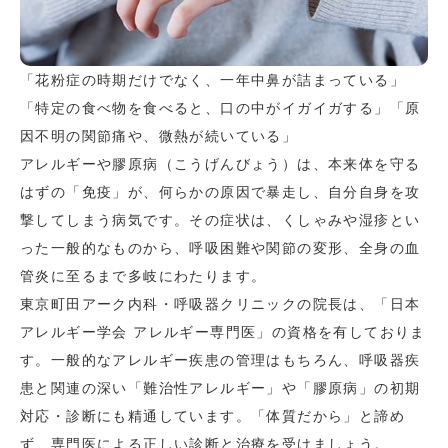
「花粉症の時期だけでなく、一年中鼻が詰まっている」
「特定の食べ物を食べると、口の中がイガイガする」「原
因不明の関節痛や、微熱が続いている」
アレルギーや膠原病（こうげんびょう）は、本来体を守る
はずの「免疫」が、何らかの原因で暴走し、自分自身を攻
撃してしまう病気です。その症状は、くしゃみや湿疹とい
った一般的なものから、呼吸困難や関節の変形、全身の血
管炎に至るまで多岐にわたります。
東京町田アーク内科・呼吸器クリニックの院長は、「日本
アレルギー学会 アレルギー専門医」の資格を有しておりま
す。一般的なアレルギー疾患の管理はもちろん、呼吸器疾
患と関連の深い「難治性アレルギー」や「膠原病」の初期
対応・診断にも精通しています。「体質だから」と諦め
ず、専門医による正しい診断と治療を受けましょう。