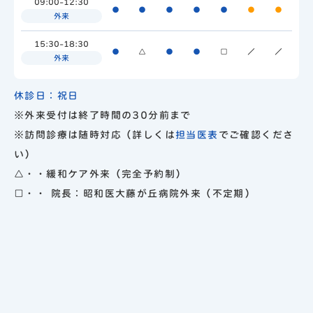
09:00-12:30
●
●
●
●
●
●
●
外来
15:30-18:30
●
△
●
●
□
／
／
外来
休診日：祝日
※外来受付は終了時間の30分前まで
※訪問診療は随時対応（詳しくは
担当医表
でご確認くださ
い）
△・・緩和ケア外来（完全予約制）
□・・ 院長：昭和医大藤が丘病院外来（不定期）