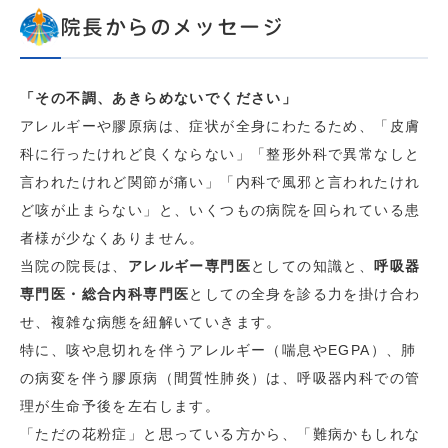
院長からのメッセージ
「その不調、あきらめないでください」
アレルギーや膠原病は、症状が全身にわたるため、「皮膚
科に行ったけれど良くならない」「整形外科で異常なしと
言われたけれど関節が痛い」「内科で風邪と言われたけれ
ど咳が止まらない」と、いくつもの病院を回られている患
者様が少なくありません。
当院の院長は、
アレルギー専門医
としての知識と、
呼吸器
専門医・総合内科専門医
としての全身を診る力を掛け合わ
せ、複雑な病態を紐解いていきます。
特に、咳や息切れを伴うアレルギー（喘息やEGPA）、肺
の病変を伴う膠原病（間質性肺炎）は、呼吸器内科での管
理が生命予後を左右します。
「ただの花粉症」と思っている方から、「難病かもしれな