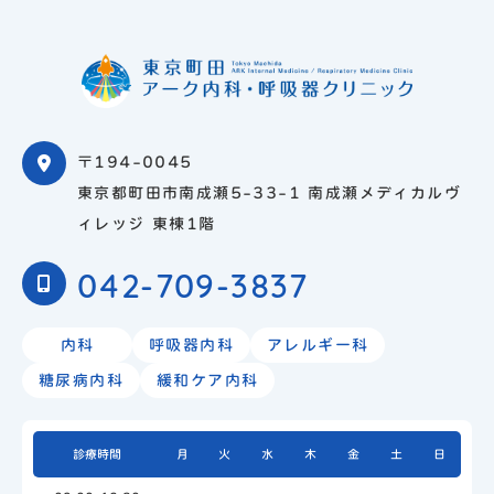
〒194-0045
東京都町田市南成瀬5-33-1 南成瀬メディカルヴ
ィレッジ 東棟1階
042-709-3837
内科
呼吸器内科
アレルギー科
糖尿病内科
緩和ケア内科
診療時間
月
火
水
木
金
土
日