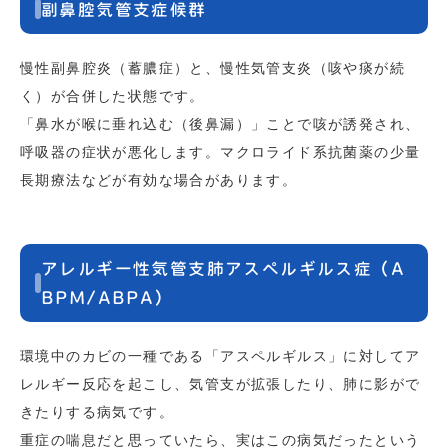
副鼻腔気管支症候群
慢性副鼻腔炎（蓄膿症）と、慢性気管支炎（咳や痰が続
く）が合併した状態です。
「鼻水が喉に垂れ込む（後鼻漏）」ことで咳が誘発され、
呼吸器の症状が悪化します。マクロライド系抗菌薬の少量
長期療法などが有効な場合があります。
アレルギー性気管支肺アスペルギルス症（A
BPM/ABPA）
環境中のカビの一種である「アスペルギルス」に対してア
レルギー反応を起こし、気管支が拡張したり、肺に影がで
きたりする病気です。
重症の喘息だと思っていたら、実はこの病気だったという