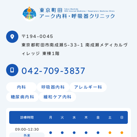
〒194-0045
東京都町田市南成瀬5-33-1 南成瀬メディカルヴ
ィレッジ 東棟1階
042-709-3837
内科
呼吸器内科
アレルギー科
糖尿病内科
緩和ケア内科
診療時間
月
火
水
木
金
土
日
09:00-12:30
●
●
●
●
●
●
●
外来