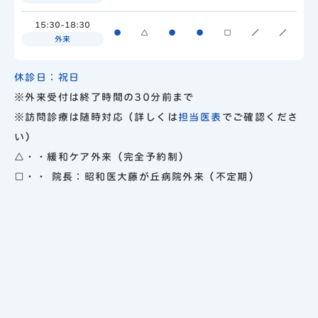
15:30-18:30
●
△
●
●
□
／
／
外来
休診日：祝日
※外来受付は終了時間の30分前まで
※訪問診療は随時対応（詳しくは
担当医表
でご確認くださ
い）
△・・緩和ケア外来（完全予約制）
□・・ 院長：昭和医大藤が丘病院外来（不定期）