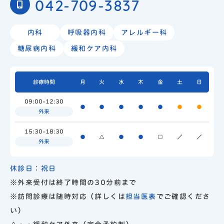
042-709-3837
内科
呼吸器内科
アレルギー科
糖尿病内科
緩和ケア内科
診療時間
月
火
水
木
金
土
日
09:00-12:30
●
●
●
●
●
●
●
外来
15:30-18:30
●
△
●
●
□
／
／
外来
休診日：祝日
※外来受付は終了時間の30分前まで
※訪問診療は随時対応（詳しくは
担当医表
でご確認くださ
い）