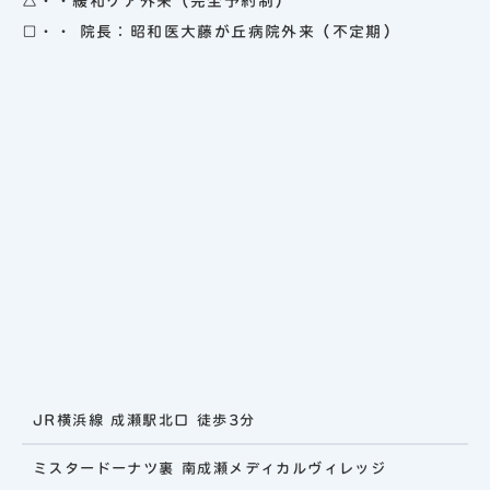
△・・緩和ケア外来（完全予約制）
□・・ 院長：昭和医大藤が丘病院外来（不定期）
JR横浜線 成瀬駅北口 徒歩3分
ミスタードーナツ裏 南成瀬メディカルヴィレッジ