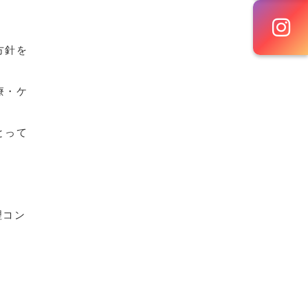
方針を
療・ケ
とって
理コン