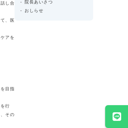
院長あいさつ
も話し合
おしらせ
いて、医
・ケアを
成を目指
明を行
め、その