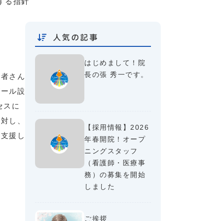
する指針
人気の記事
はじめまして！院
長の張 秀一です。
患者さん
ゴール設
セスに
に対し、
【採用情報】2026
に支援し
年春開院！オープ
ニングスタッフ
（看護師・医療事
務）の募集を開始
しました
ご挨拶