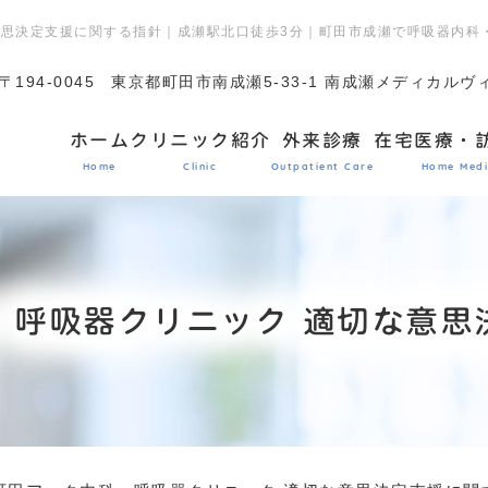
意思決定支援に関する指針｜成瀬駅北口徒歩3分｜町田市成瀬で呼吸器内科
〒194-0045
東京都町田市南成瀬5-33-1 南成瀬メディカルヴ
ホーム
クリニック紹介
外来診療
在宅医療・
Home
Clinic
Outpatient Care
Home Medi
・呼吸器クリニック 適切な意思