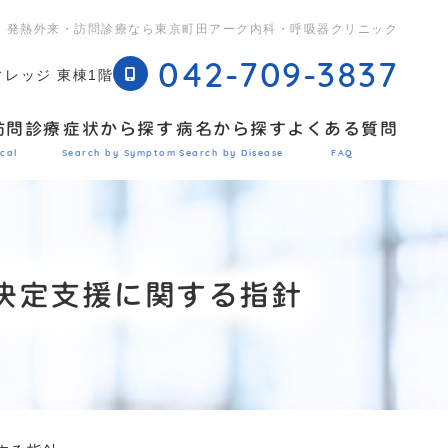
・発熱外来・訪問診療なら東京町田アーク内科・呼吸器クリニック
042-709-3837
ィレッジ 東棟1階
訪問診療
症状から探す
病名から探す
よくある質問
cal
Search by Symptom
Search by Disease
FAQ
決定支援に関する指針