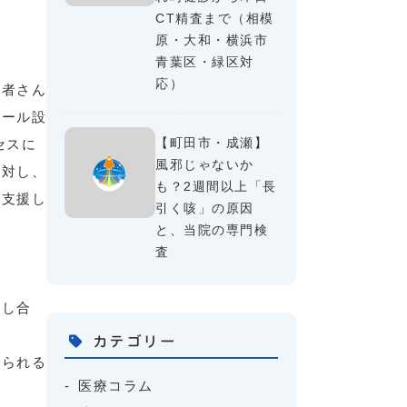
CT精査まで（相模
原・大和・横浜市
青葉区・緑区対
応）
患者さん
ゴール設
【町田市・成瀬】
セスに
風邪じゃないか
に対し、
も？2週間以上「長
に支援し
引く咳」の原因
と、当院の専門検
査
話し合
カテゴリー
えられる
医療コラム