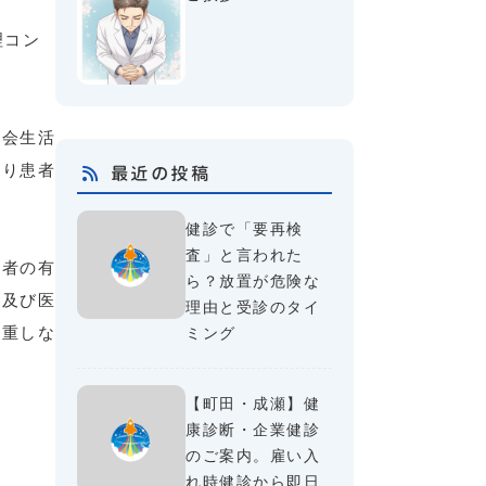
理コン
社会生活
限り患者
最近の投稿
健診で「要再検
査」と言われた
係者の有
ら？放置が危険な
院及び医
理由と受診のタイ
尊重しな
ミング
【町田・成瀬】健
康診断・企業健診
のご案内。雇い入
れ時健診から即日