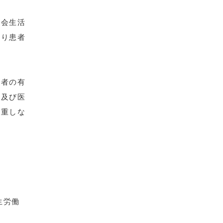
社会生活
限り患者
係者の有
院及び医
尊重しな
生労働