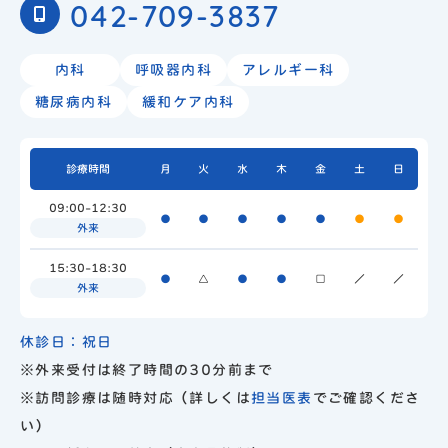
042-709-3837
内科
呼吸器内科
アレルギー科
糖尿病内科
緩和ケア内科
診療時間
月
火
水
木
金
土
日
09:00-12:30
●
●
●
●
●
●
●
外来
15:30-18:30
●
△
●
●
□
／
／
外来
休診日：祝日
※外来受付は終了時間の30分前まで
※訪問診療は随時対応（詳しくは
担当医表
でご確認くださ
い）