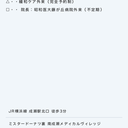
△・・緩和ケア外来（完全予約制）
□・・ 院長：昭和医大藤が丘病院外来（不定期）
JR横浜線 成瀬駅北口 徒歩3分
ミスタードーナツ裏 南成瀬メディカルヴィレッジ